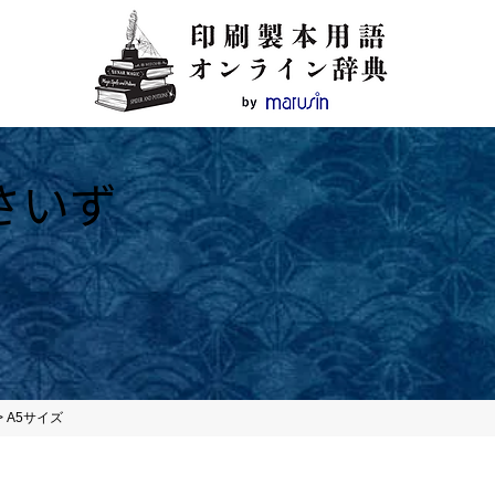
さいず
>
A5サイズ