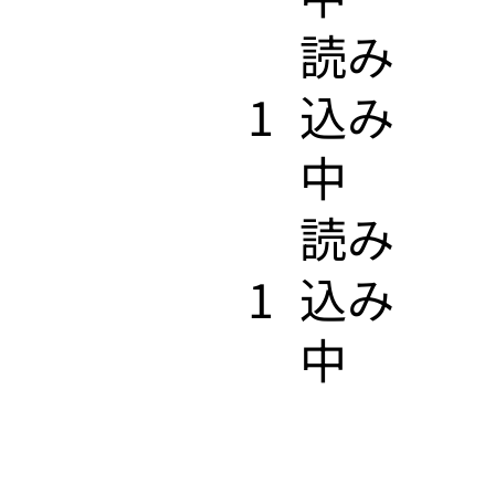
​読み
1
込み
中
​読み
1
込み
中