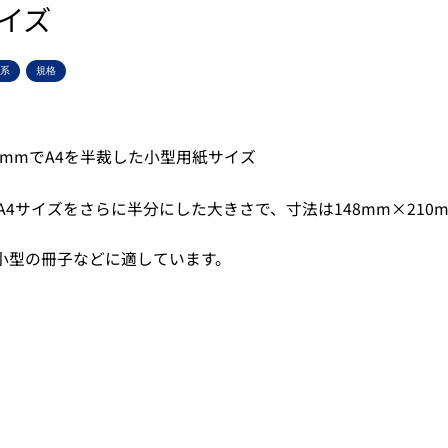
サイズ
系
規格
10mmでA4を半裁した小型用紙サイズ
A4サイズをさらに半分にした大きさで、寸法は148mm×210
小型の冊子などに適しています。