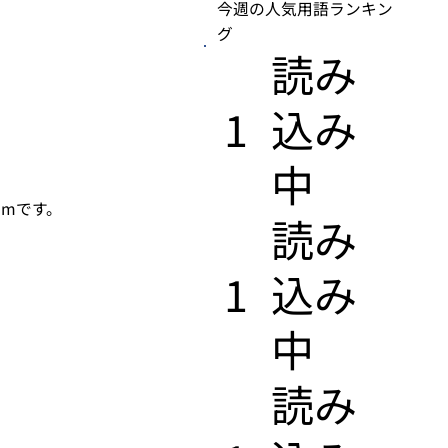
今週の人気用語ランキン
グ
​読み
1
込み
中
mmです。
​読み
1
込み
中
​読み