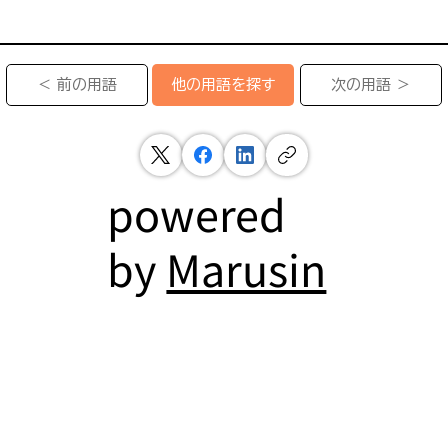
＜ 前の用語
次の用語 ＞
他の用語を探す
powered
by
Marusin