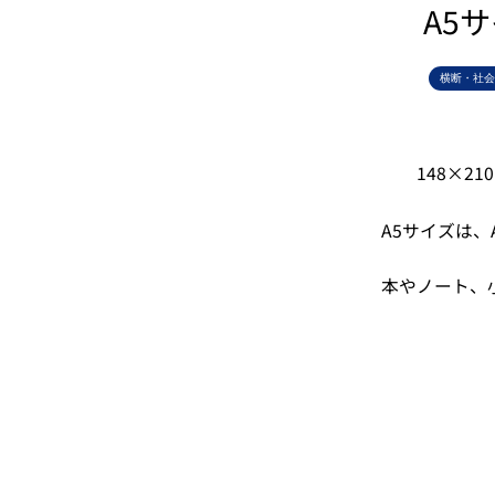
A5
横断・社会
148×2
A5サイズは、
本やノート、