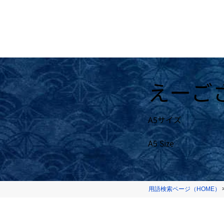
えーご
A5サイズ
A5 Size
用語検索ページ（HOME）