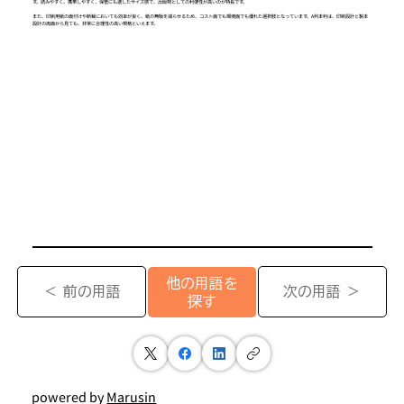
す。読みやすく、携帯しやすく、保管にも適したサイズ感で、出版物としての利便性が高いのが特長です。
また、印刷用紙の面付けや断裁においても効率が良く、紙の無駄を減らせるため、コスト面でも環境面でも優れた選択肢となっています。A列本判は、印刷設計と製本
設計の両面から見ても、非常に合理性の高い規格といえます。
他の用語を
＜ 前の用語
次の用語 ＞
探す
powered by
Marusin