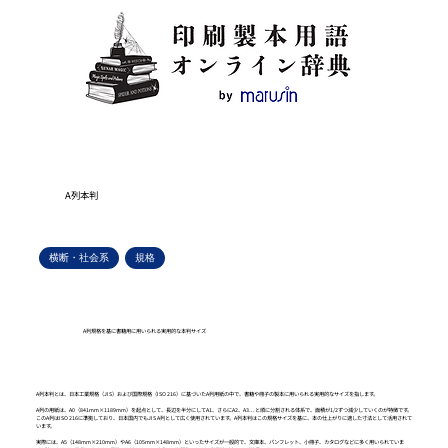
A列本判
横断・社会系
規格
A列規格を基に書籍用に用いられる実用的な本判サイズ
A列本判とは、日本工業規格（JIS）および国際規格（ISO 216）に基づいたA列用紙の中で、書籍や冊子の製本に用いられる実用的なサイズを指します。
A列の用紙は、A0（841mm×1189mm）を起点として、長辺を半分にしてA1、さらにA2、A3…と順に分割される体系で、面積が1/2ずつ減少していくのが特徴です。
このA列はISO 216に準拠しており、日本国内でもJIS A列として広く使用されています。A列本判はこの規格サイズを基に、本の仕上がりに適した寸法として活用されて
います。
実際には、A5（148mm×210mm）やA6（105mm×148mm）といったサイズが一般的で、文庫本、パンフレット、小冊子、カタログなどに多く用いられていま