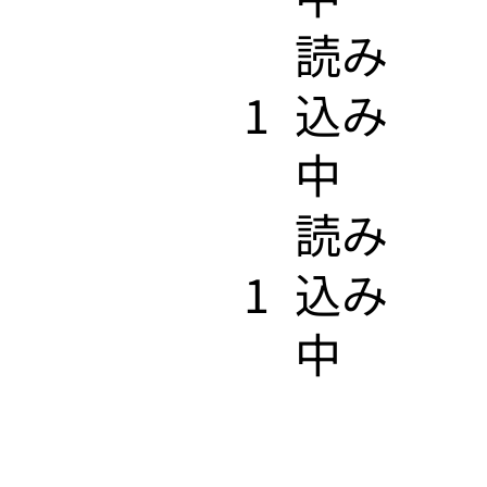
​読み
1
込み
中
​読み
1
込み
中