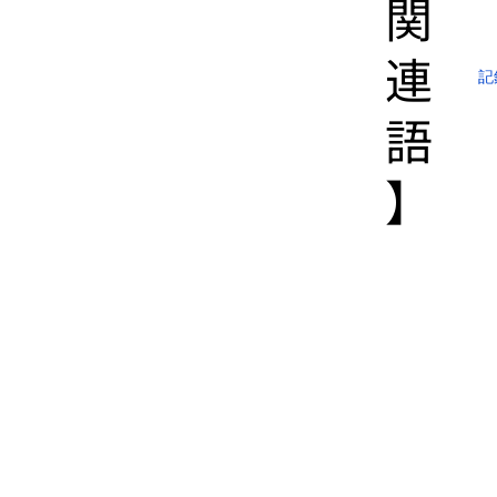
関
連
記
語
】