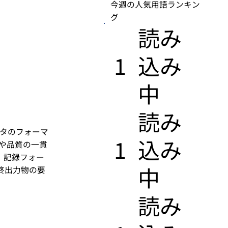
今週の人気用語ランキン
グ
​読み
1
込み
中
​読み
ータのフォーマ
1
込み
化や品質の一貫
、記録フォー
中
終出力物の要
​読み