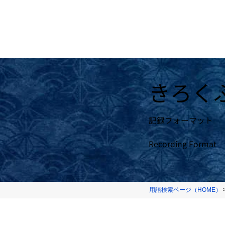
きろく
記録フォーマット
Recording Format
用語検索ページ（HOME）