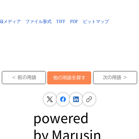
録メディア
ファイル形式
TIFF
PDF
ビットマップ
＜ 前の用語
次の用語 ＞
他の用語を探す
powered
by
Marusin