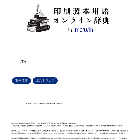
角背
製本技術
ポストプレス
背が平らでタイトル視認性と耐久性に優れた製本形式
角背とは、書籍の背表紙の形状の一つで、背の部分が平らになっている製本形式を指します。
この形式は、背表紙に厚紙やボール紙を使用してしっかりと支えるため、見た目に整然とした印象を与え、収納時やタイトルの視認性を高める特徴があります。
角背は、主にハードカバーの書籍や高級本で採用されることが多く、耐久性に優れた製本方法です。製本工程では、本文を糸かがりや無線綴じで綴じた後、背に固く加
工された背板を取り付け、さらに表紙と貼り合わせて仕上げます。これにより、本を開いた際に背がしっかりと保持され、ページの綴じ部分が傷みにくくなります。
例えば、百科事典や辞書、写真集といった重厚感のある書籍では、角背が採用されることで高級感を演出し、実用性も兼ね備えた製本となっています。一方、文庫本や