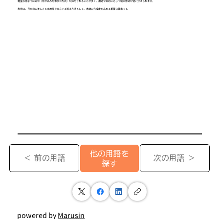
軽量な冊子では丸背（背が丸みを帯びた形式）が採用されることが多く、用途や目的に応じて製本形式が使い分けられます。
角背は、見た目の美しさと実用性を両立する製本方法として、書籍の完成度を高める重要な要素です。
他の用語を
＜ 前の用語
次の用語 ＞
探す
powered by
Marusin