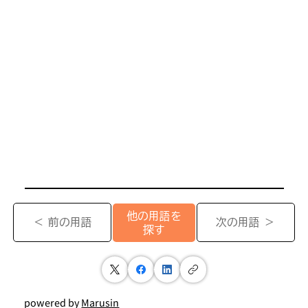
他の用語を
＜ 前の用語
次の用語 ＞
探す
powered by
Marusin