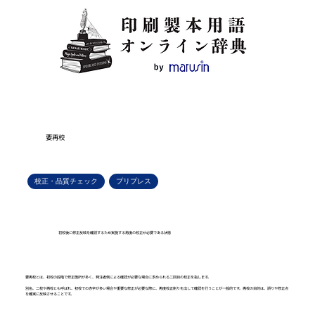
要再校
校正・品質チェック
プリプレス
初校後に修正反映を確認するため実施する再度の校正が必要である状態
要再校とは、初校の段階で修正箇所が多く、発注者側による確認が必要な場合に求められる二回目の校正を指します。
別名、二校や再校とも呼ばれ、初校での赤字が多い場合や重要な修正が必要な際に、再度校正刷りを出して確認を行うことが一般的です。再校の目的は、誤りや修正点
を確実に反映させることです。