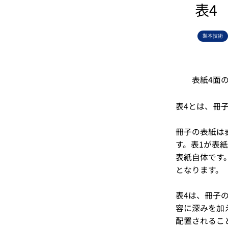
表4
製本技術
表紙4面
表4とは、冊
冊子の表紙は
す。表1が表
表紙自体です
となります。
表4は、冊子
容に深みを加
配置されるこ