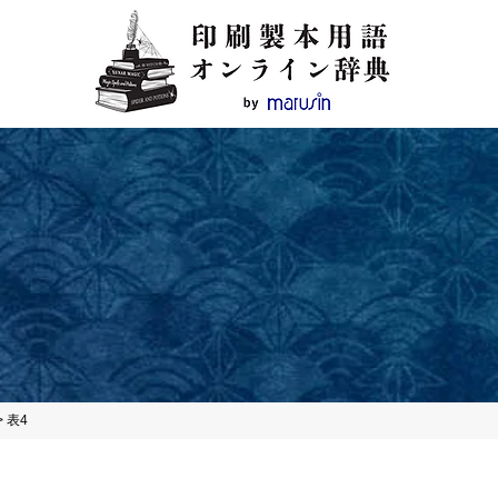
4
>
表4