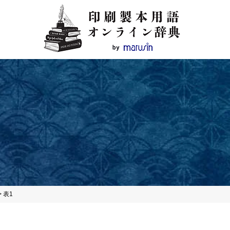
1
>
表1