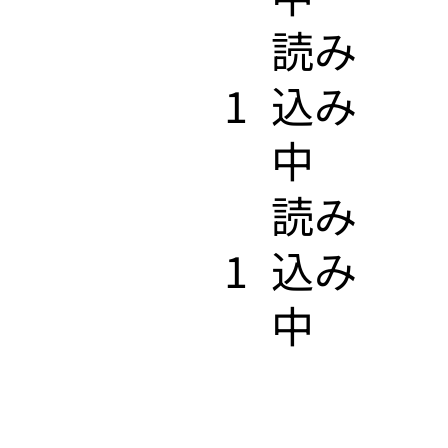
​読み
1
込み
中
​読み
1
込み
中