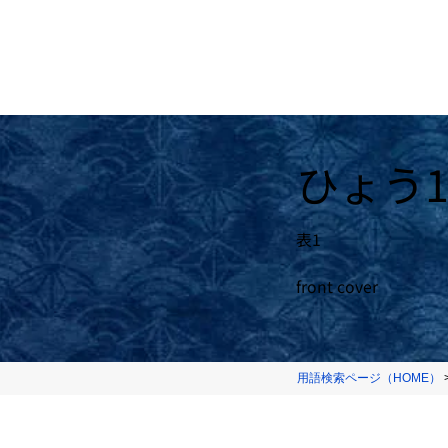
ひょう
表1
front cover
用語検索ページ（HOME）