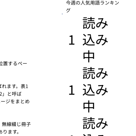
今週の人気用語ランキン
グ
​読み
1
込み
中
位置するペー
​読み
1
込み
ばれます。表1
2」と呼ば
中
ページをまとめ
​読み
。無線綴じ冊子
あります。