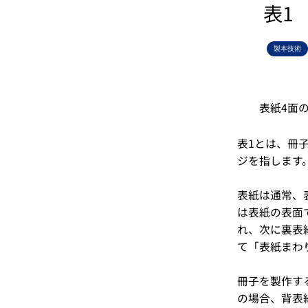
表1
製本技術
表紙4面
表1とは、冊
ジを指します
表紙は通常、
は表紙の表面
れ、次に裏表
て「表紙まわ
冊子を製作す
の場合、背表