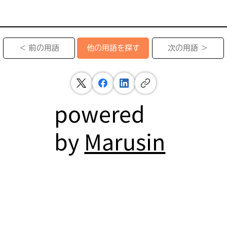
＜ 前の用語
次の用語 ＞
他の用語を探す
powered
by
Marusin