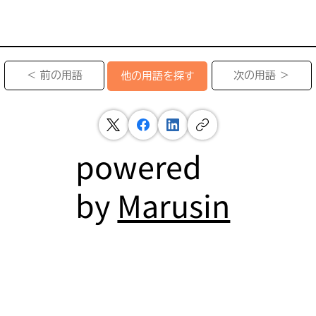
＜ 前の用語
次の用語 ＞
他の用語を探す
powered
by
Marusin