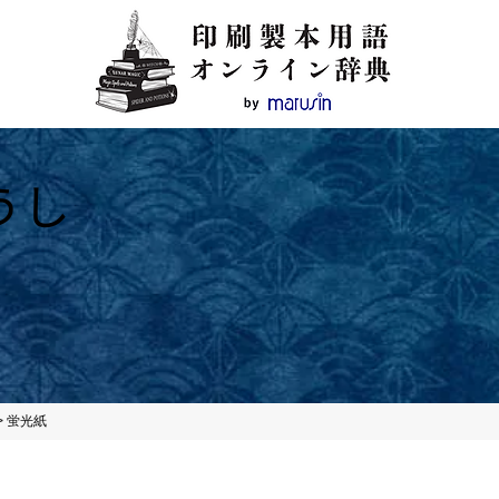
うし
>
蛍光紙