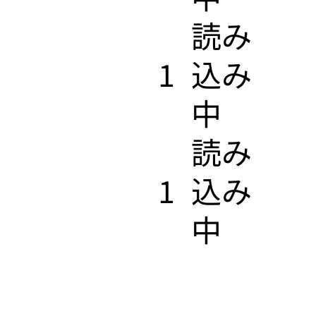
​読み
1
込み
中
​読み
1
込み
中