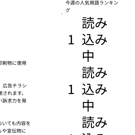
今週の人気用語ランキン
グ
​読み
1
込み
中
印刷物に使用
​読み
1
込み
、広告チラシ
用されます。
中
い訴求力を発
​読み
おいても内容を
ルや宣伝物に