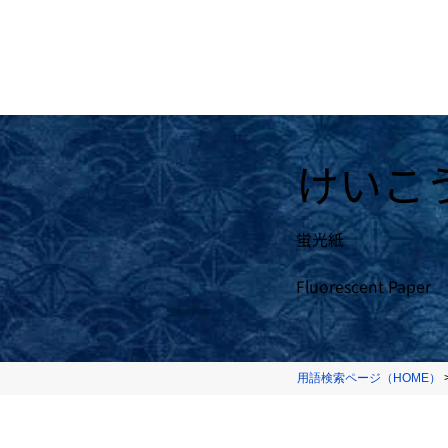
けいこ
蛍光紙
Fluorescent Paper
用語検索ページ（HOME）