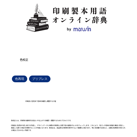
色校正
色再現
プリプレス
印刷前に色見本で色味を確認し調整する工程
色校正とは、印刷物の最終的な色合いや仕上がりを確認・調整するためのプロセスです。
印刷前に色見本や試し刷りを作成し、デザインデータと実際の印刷物との間で色の差異がないかをチェックします。これにより、色ズレや色味の誤差を事前に修正し、
意図した通りの色彩を再現することが可能になります。色校正は、高品質な印刷物を制作する上で重要な工程であり、特に写真集や広告など、正確な色再現が求められ
る場合に欠かせない作業です。