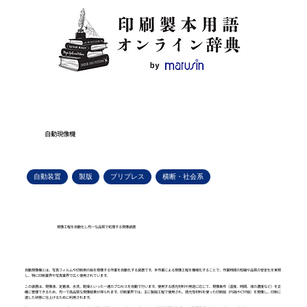
自動現像機
自動装置
製版
プリプレス
横断・社会系
現像工程を自動化し均一な品質で処理する現像装置
自動現像機とは、写真フィルムや印刷用の版を現像する作業を自動化する装置です。手作業による現像工程を機械化することで、作業時間の短縮や品質の安定化を実現
し、特に印刷業界や写真業界で広く使用されています。
この装置は、現像液、定着液、水洗、乾燥といった一連のプロセスを自動で行います。使用する感光材料や用途に応じて、現像条件（温度、時間、液の濃度など）を正
確に管理できるため、均一で高品質な現像結果が得られます。印刷業界では、主に製版工程で使用され、感光性材料を使った印刷版（PS版やCTP版）を現像し、印刷に
適した状態に仕上げるために利用されます。