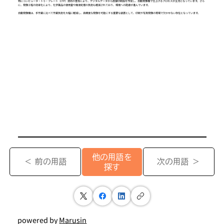
特にコンピュータ・トゥ・プレート（CTP）技術の普及により、デジタルデータから直接印刷版を作成し、自動現像機で仕上げるプロセスが主流となっています。さら
に、現像工程の効率化により、化学薬品の使用量や廃液処理の負担も軽減されており、環境への配慮が進んでいます。
自動現像機は、手作業に比べて作業負担を大幅に軽減し、高精度な現像を可能にする重要な装置として、印刷や写真現像の現場で欠かせない存在となっています。
他の用語を
＜ 前の用語
次の用語 ＞
探す
powered by
Marusin