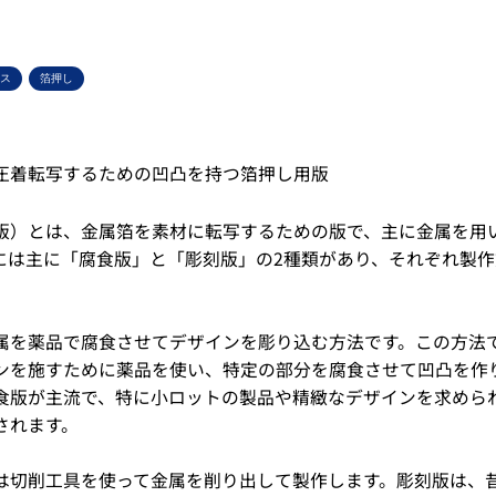
ス
箔押し
圧着転写するための凹凸を持つ箔押し用版
版）とは、金属箔を素材に転写するための版で、主に金属を用
には主に「腐食版」と「彫刻版」の2種類があり、それぞれ製
属を薬品で腐食させてデザインを彫り込む方法です。この方法
ンを施すために薬品を使い、特定の部分を腐食させて凹凸を作
食版が主流で、特に小ロットの製品や精緻なデザインを求めら
されます。
は切削工具を使って金属を削り出して製作します。彫刻版は、