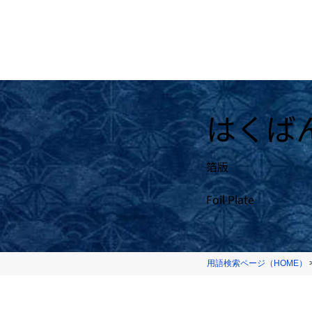
はくば
箔版
Foil Plate
用語検索ページ（HOME）