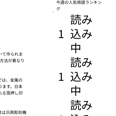
今週の人気用語ランキン
グ
​読み
1
込み
中
いて作られま
​読み
作方法が異なり
1
込み
では、金属の
中
ります。日本
れる箔押し印
​読み
昔は汎用彫刻機