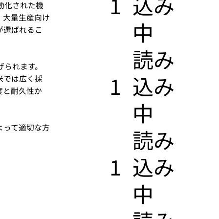
1
込み
動化された機
、大量生産向け
中
が選ばれるこ
​読み
げられます。
1
込み
米では広く採
度と耐久性か
中
よって適切な方
​読み
1
込み
中