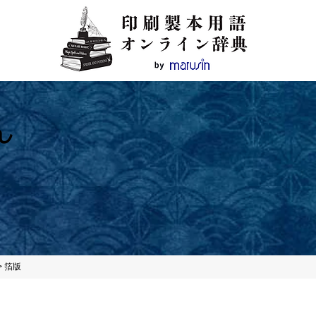
ん
>
箔版