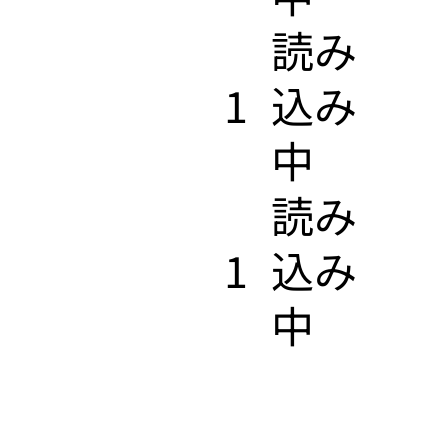
​読み
1
込み
中
​読み
1
込み
中