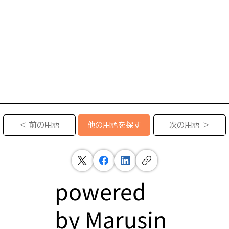
＜ 前の用語
次の用語 ＞
他の用語を探す
powered
by
Marusin