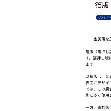
箔版
ポストプレ
金属箔を
箔版（箔押し
す。箔押し版
ます。
腐食版は、金
表面にデザイ
では、この腐
刷に多く使用
一方、彫刻版