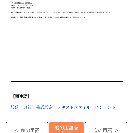
・サイズ：幅10cm、高さ20cm
・素材：リサイクルプラスチック
・特徴：耐久性が高く、軽量
また、箇条書きはデザインの一環としても利用され、パンフレットやプレゼンテーション資料で情報をコンパクトかつ魅力的に伝える際に役立ちます。
箇条書きは、情報の整理や視認性の向上に寄与し、多くの場面で効率的な情報伝達手法として使用されています。
【​関連語】
段落
改行
書式設定
テキストスタイル
インデント
他の用語を
＜ 前の用語
次の用語 ＞