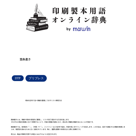
箇条書き
DTP
プリプレス
項目を記号で並べ情報を整理して示すリスト表現方法
箇条書きとは、情報や項目を視覚的に整理し、リスト形式で提示する方法を指します。
それぞれの項目を簡潔に分けて表現することで、内容の把握が容易になり、読み手に明確な情報を伝えることが可能です。
箇条書きでは、各項目を「・」（中黒）や「-」（ハイフン）などの記号で始め、内容を短い文やフレーズで記述します。この方法は、長文で記載される情報を簡潔にま
とめ、視認性を高めるために広く活用されています。特に、重要な要素や手順を伝える際に効果的です。
例えば、商品の特徴を列挙する場合には以下のように記述されます。