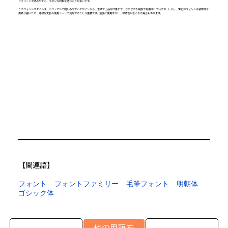
りクリーンで読みやすく、モダンな印象を持つことが多いです。
このフォントスタイルは、カジュアルで親しみやすいデザインから、正式で上品な印象まで、さまざまな場面で利用されています。しかし、筆記体フォントは装飾的な
要素が強いため、適切な文脈や使用シーンで使用することが重要です。過度に使用すると、可読性が低くなる場合もあります。
【​関連語】
フォント
フォントファミリー
毛筆フォント
明朝体
ゴシック体