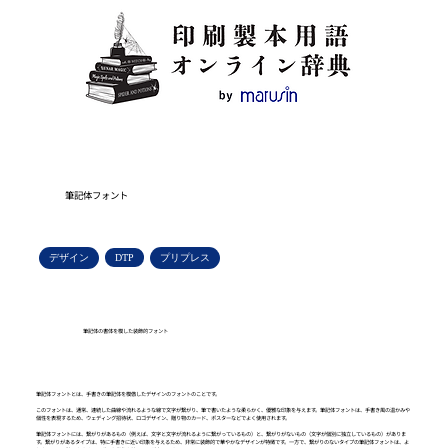
筆記体フォント
デザイン
DTP
プリプレス
筆記体の書体を模した装飾的フォント
筆記体フォントとは、手書きの筆記体を模倣したデザインのフォントのことです。
このフォントは、通常、連続した曲線や流れるような線で文字が繋がり、筆で書いたような柔らかく、優雅な印象を与えます。筆記体フォントは、手書き風の温かみや
個性を表現するため、ウェディング招待状、ロゴデザイン、贈り物のカード、ポスターなどでよく使用されます。
筆記体フォントには、繋がりがあるもの（例えば、文字と文字が流れるように繋がっているもの）と、繋がりがないもの（文字が個別に独立しているもの）がありま
す。繋がりがあるタイプは、特に手書きに近い印象を与えるため、非常に装飾的で華やかなデザインが特徴です。一方で、繋がりのないタイプの筆記体フォントは、よ