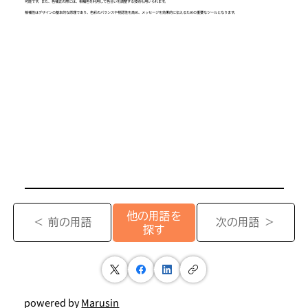
可能です。また、色補正の際には、相補色を利用して色合いを調整する技術も用いられます。
相補性はデザインの基本的な原理であり、色彩のバランスや視認性を高め、メッセージを効果的に伝えるための重要なツールとなります。
他の用語を
＜ 前の用語
次の用語 ＞
探す
powered by
Marusin