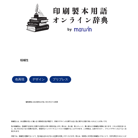
相補性
色再現
デザイン
プリプレス
補色関係にある色同士が互いを引き立てる性質
相補性とは、ある要素が互いに補い合う関係性を指す概念で、印刷やデザインの分野では主に色に関する文脈で用いられることが多いです。
色の相補性は、色相環で正反対に位置する色同士が持つ特性を指します。例えば、赤と緑、青とオレンジ、黄と紫などが相補色の関係にあります。これらの色を並べる
と、互いを引き立て合う効果が生まれ、視覚的なインパクトやコントラストを強調することができます。この特性は、広告やポスター、ブランドデザインなどでよく活
用されます。
印刷では、相補性を理解することで、色の組み合わせが与える効果を計算しやすくなります。例えば、背景色と文字色を相補色にすることで、文字を際立たせることが