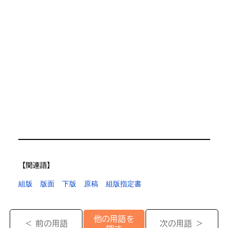
【​関連語】
組版
版面
下版
原稿
組版指定書
他の用語を
＜ 前の用語
次の用語 ＞