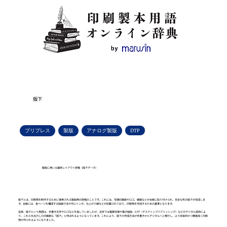
版下
プリプレス
製版
アナログ製版
DTP
製版に用いる最終レイアウト原稿（版下データ）
版下とは、印刷物を制作するために使用される製版用の原稿のことです。これには、写植印画紙やロゴ、線画などが台紙に貼り付けられ、完全な形の版下が完成しま
す。台紙には、各ページを構成する版面寸法や中心トンボ、仕上がり線などが記載されており、印刷物を作成するための基準となります。
従来、版下という用語は、手書き文字やロゴなどを指していましたが、近年では電算写植や電子組版、DTP（デスクトップパブリッシング）などのデジタル技術によ
り、これらを出力した印画紙も「版下」と呼ばれるようになっています。これにより、版下の作成方法が手書きからデジタルへと移行し、より効率的かつ精度高く印刷
物が作られるようになりました。