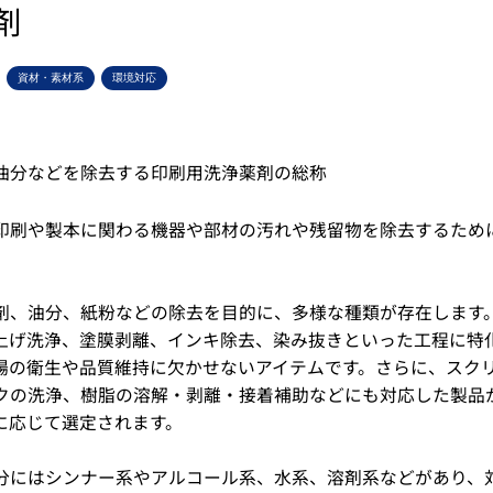
剤
資材・素材系
環境対応
油分などを除去する印刷用洗浄薬剤の総称
印刷や製本に関わる機器や部材の汚れや残留物を除去するため
。
剤、油分、紙粉などの除去を目的に、多様な種類が存在します
上げ洗浄、塗膜剥離、インキ除去、染み抜きといった工程に特
場の衛生や品質維持に欠かせないアイテムです。さらに、スク
クの洗浄、樹脂の溶解・剥離・接着補助などにも対応した製品
に応じて選定されます。
分にはシンナー系やアルコール系、水系、溶剤系などがあり、