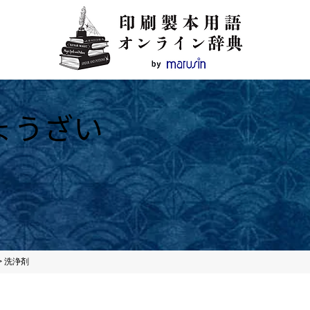
ょうざい
>
洗浄剤