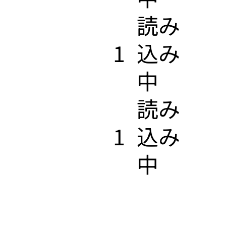
​読み
1
込み
中
​読み
1
込み
中