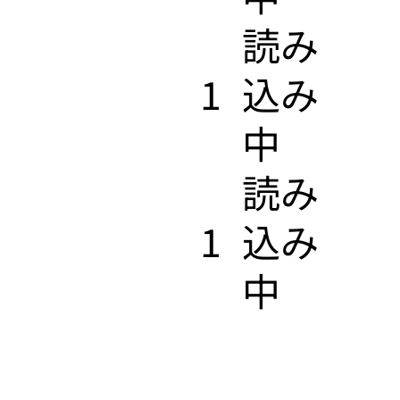
​読み
1
込み
中
​読み
1
込み
中