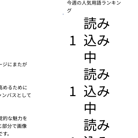
今週の人気用語ランキン
グ
​読み
1
込み
中
ージにまたが
​読み
1
込み
高めるために
ャンバスとして
中
覚的な魅力を
​読み
じ部分で画像
です。