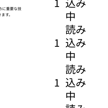
1
込み
めに重要な技
中
きます。
​読み
1
込み
中
​読み
1
込み
中