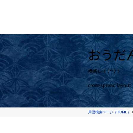
おうだ
横断レイアウト
cross-spread layout
用語検索ページ（HOME）