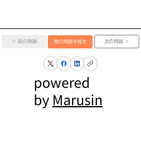
＜ 前の用語
次の用語 ＞
他の用語を探す
powered
by
Marusin