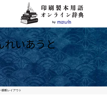
んれいあうと
>
横断レイアウト