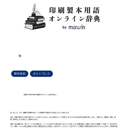
柱
製本技術
ポストプレス
版面外に置き内容や章題を示すページ上部の見出し
柱（はしら）とは、書籍や印刷物の各ページの版面外に配置される見出しのことを指します。
柱は、読者が現在どの内容に関するページを見ているのか、または目的のページを素早く見つけるための索引的な役割を果たします。一般的には、著者名、書名、章
題、節見出しなどが柱として使用されます。
通常、柱は版面の外、特にマージン内に配置され、ページの上部や小口側に設けられることが多いです。配置位置は、版面から柱までの距離（アキ量）や、柱の文字サ
イズ、書体、さらには柱と版面の小口側との整列具合などを指定して決めます。このように、柱のデザインや配置には詳細な指示が求められることがあり、印刷物の整