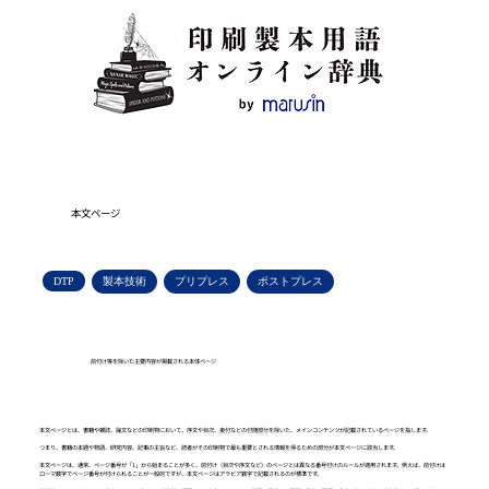
本文ページ
DTP
製本技術
プリプレス
ポストプレス
前付け等を除いた主要内容が掲載される本体ページ
本文ページとは、書籍や雑誌、論文などの印刷物において、序文や目次、奥付などの付随部分を除いた、メインコンテンツが記載されているページを指します。
つまり、書籍の本題や物語、研究内容、記事の主旨など、読者がその印刷物で最も重要とされる情報を得るための部分が本文ページに該当します。
本文ページは、通常、ページ番号が「1」から始まることが多く、前付け（目次や序文など）のページとは異なる番号付けのルールが適用されます。例えば、前付けは
ローマ数字でページ番号が付けられることが一般的ですが、本文ページはアラビア数字で記載されるのが標準です。