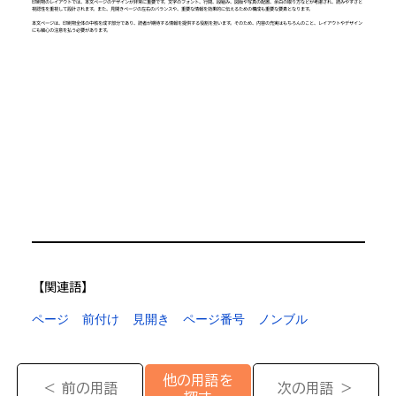
印刷物のレイアウトでは、本文ページのデザインが非常に重要です。文字のフォント、行間、段組み、図版や写真の配置、余白の取り方などが考慮され、読みやすさと
視認性を重視して設計されます。また、見開きページの左右のバランスや、重要な情報を効果的に伝えるための構成も重要な要素となります。
本文ページは、印刷物全体の中核を成す部分であり、読者が期待する情報を提供する役割を担います。そのため、内容の充実はもちろんのこと、レイアウトやデザイン
にも細心の注意を払う必要があります。
【​関連語】
ページ
前付け
見開き
ページ番号
ノンブル
他の用語を
＜ 前の用語
次の用語 ＞