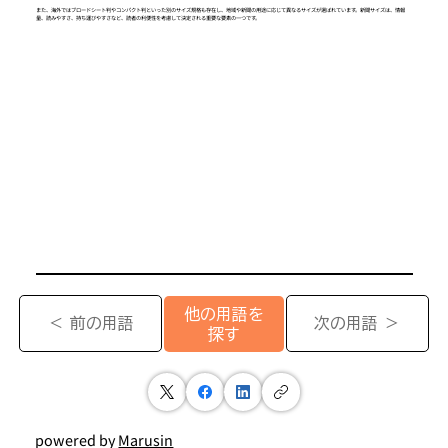
また、海外ではブロードシート判やコンパクト判といった別のサイズ規格も存在し、地域や新聞の用途に応じて異なるサイズが選ばれています。新聞サイズは、情報
量、読みやすさ、持ち運びやすさなど、読者の利便性を考慮して決定される重要な要素の一つです。
他の用語を
＜ 前の用語
次の用語 ＞
探す
powered by
Marusin