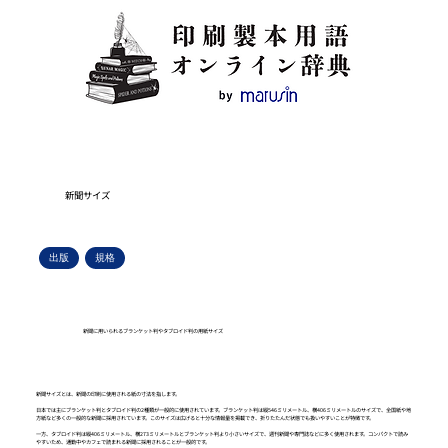
新聞サイズ
出版
規格
新聞に用いられるブランケット判やタブロイド判の用紙サイズ
新聞サイズとは、新聞の印刷に使用される紙の寸法を指します。
日本では主にブランケット判とタブロイド判の2種類が一般的に使用されています。ブランケット判は縦546ミリメートル、横406ミリメートルのサイズで、全国紙や地
方紙など多くの一般的な新聞に採用されています。このサイズは広げると十分な情報量を掲載でき、折りたたんだ状態でも扱いやすいことが特徴です。
一方、タブロイド判は縦406ミリメートル、横273ミリメートルとブランケット判より小さいサイズで、週刊新聞や専門誌などに多く使用されます。コンパクトで読み
やすいため、通勤中やカフェで読まれる新聞に採用されることが一般的です。