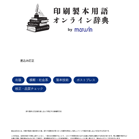
差込み訂正
出版
横断・社会系
製本技術
ポストプレス
校正・品質チェック
誤り箇所に訂正紙を差し込んで修正する後補修方法
差込み訂正とは、印刷や製本工程を終えた後、誤りや変更点が見つかった箇所を修正した新しいページや紙片を差し込んで訂正する方法です。
この手法は、全体を改めて印刷し直すことなく、一部のみを更新することで、コストや手間を抑えながら迅速に内容を正確化する利点があります。特に書籍や冊子など
大量に印刷・製本済みのものに対して有効で、該当箇所の訂正ページを追加印刷し、それを既存のページと差し替えたり、挟み込んだりして訂正を行います。