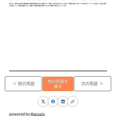
例えば、発行後に商品の価格変更や連絡先情報の訂正が必要になった場合、差込み訂正によって新しい情報を反映させることが可能です。こうした対処は、完全な再印
刷を避けつつ、読者や顧客に対して最新で正確な情報を提供するための柔軟な手段となっています。
他の用語を
＜ 前の用語
次の用語 ＞
探す
powered by
Marusin