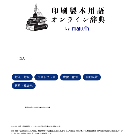
封入
封入・封緘
ポストプレス
郵便・配送
自動装置
横断・社会系
書類や物品を封筒や包装へ入れる作業
封入とは、書類や物品を封筒やパッケージに入れる作業のことを指します。
通常、郵送や配送を目的とした作業で、書類の整理や発送準備として行われます。封入作業では、宛名が書かれた書類や請求書、案内状などを適切な封筒やパッケージ
に丁寧に入れ、内容物が外部に見えないように封を閉じます。