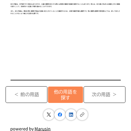
封入作業は、手作業で行う場合もありますが、大量の書類を封入する際には専用の機械や設備を使用することもあります。例えば、封入機と呼ばれる自動化された機械
を使うことで、効率的かつ迅速に作業を進めることができます。
また、封入作業は、郵送の際に書類や物品が正確に封入されていることを確認するため、点検や確認作業も重要です。特に重要な書類や契約書などでは、誤って封入さ
れることのないよう細心の注意が必要です。
他の用語を
＜ 前の用語
次の用語 ＞
探す
powered by
Marusin