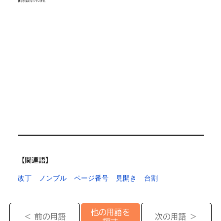
要な手法となっています。
【​関連語】
改丁
ノンブル
ページ番号
見開き
台割
他の用語を
＜ 前の用語
次の用語 ＞