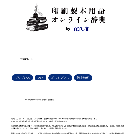
奇数起こし
プリプレス
DTP
ポストプレス
製本技術
章や節を奇数ページから開始する組版手法
奇数起こしとは、改丁・別丁起こしとも呼ばれ、書籍や印刷物の新しい章やセクションを奇数ページから始める手法を指します。
読者にとって視覚的な整合性を保つ重要な方法で、多くの書籍で採用されています。
特に左開きの書籍では、奇数ページが右側に位置するため、新たな章やセクションの開始が直感的に伝わります。この配置は、読者の認識をスムーズにし、内容を区切
る効果を高めるだけでなく、製本や組版の工程においても重要な役割を果たします。
奇数起こしは、効率的な折り作業やページ管理を可能にし、製本の品質を向上させる要素として広く実践されています。このため、実用性とデザイン性を兼ね備えた重