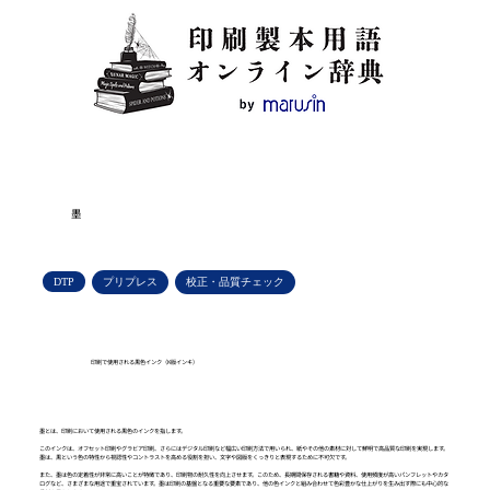
墨
DTP
プリプレス
校正・品質チェック
印刷で使用される黒色インク（K版インキ）
墨とは、印刷において使用される黒色のインクを指します。
このインクは、オフセット印刷やグラビア印刷、さらにはデジタル印刷など幅広い印刷方法で用いられ、紙やその他の素材に対して鮮明で高品質な印刷を実現します。
墨は、黒という色の特性から視認性やコントラストを高める役割を担い、文字や図版をくっきりと表現するために不可欠です。
また、墨は色の定着性が非常に高いことが特徴であり、印刷物の耐久性を向上させます。このため、長期間保存される書籍や資料、使用頻度が高いパンフレットやカタ
ログなど、さまざまな用途で重宝されています。墨は印刷の基盤となる重要な要素であり、他の色インクと組み合わせて色彩豊かな仕上がりを生み出す際にも中心的な