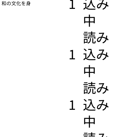
1
込み
、和の文化を身
中
​読み
1
込み
中
​読み
1
込み
中