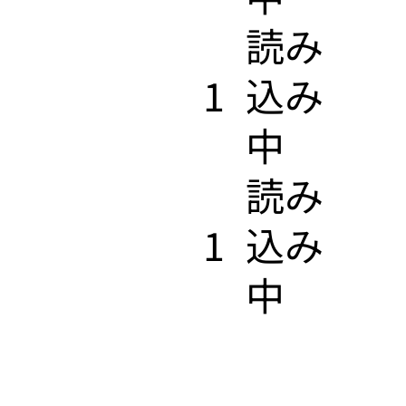
​読み
1
込み
中
​読み
1
込み
中