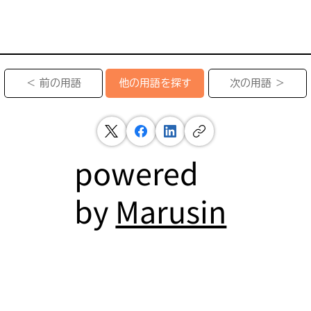
＜ 前の用語
次の用語 ＞
他の用語を探す
powered
by
Marusin