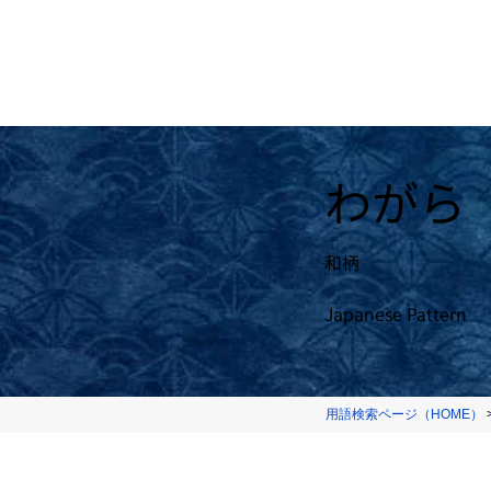
わがら
和柄
Japanese Pattern
用語検索ページ（HOME）