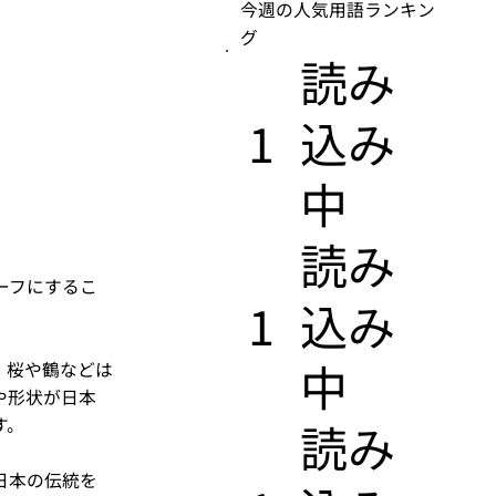
今週の人気用語ランキン
グ
​読み
1
込み
中
​読み
ーフにするこ
1
込み
中
、桜や鶴などは
や形状が日本
す。
​読み
日本の伝統を