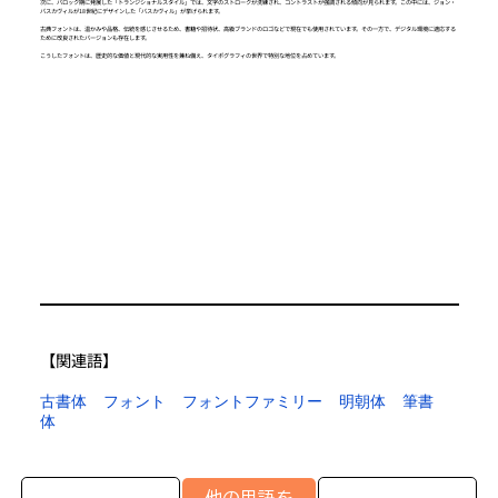
次に、バロック期に発展した「トランジショナルスタイル」では、文字のストロークが洗練され、コントラストが強調される傾向が見られます。この中には、ジョン・
バスカヴィルが18世紀にデザインした「バスカヴィル」が挙げられます。
古典フォントは、温かみや品格、伝統を感じさせるため、書籍や招待状、高級ブランドのロゴなどで現在でも使用されています。その一方で、デジタル環境に適応する
ために改良されたバージョンも存在します。
こうしたフォントは、歴史的な価値と現代的な実用性を兼ね備え、タイポグラフィの世界で特別な地位を占めています。
【​関連語】
古書体
フォント
フォントファミリー
明朝体
筆書
体