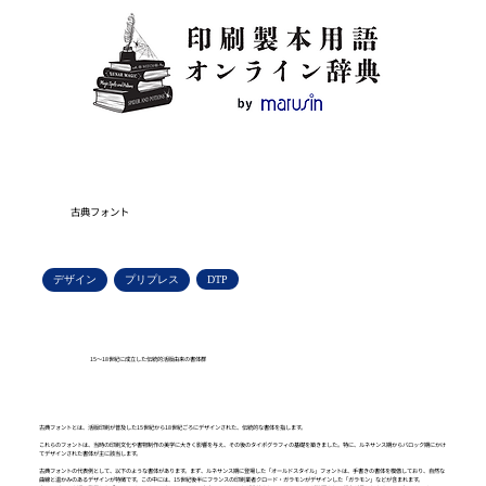
古典フォント
デザイン
プリプレス
DTP
15〜18世紀に成立した伝統的活版由来の書体群
古典フォントとは、活版印刷が普及した15世紀から18世紀ごろにデザインされた、伝統的な書体を指します。
これらのフォントは、当時の印刷文化や書物制作の美学に大きく影響を与え、その後のタイポグラフィの基礎を築きました。特に、ルネサンス期からバロック期にかけ
てデザインされた書体が主に該当します。
古典フォントの代表例として、以下のような書体があります。まず、ルネサンス期に登場した「オールドスタイル」フォントは、手書きの書体を模倣しており、自然な
曲線と温かみのあるデザインが特徴です。この中には、15世紀後半にフランスの印刷業者クロード・ガラモンがデザインした「ガラモン」などが含まれます。