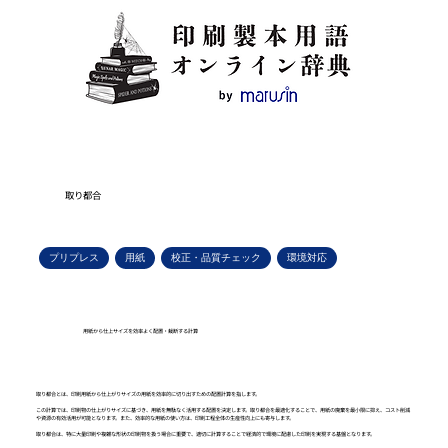
取り都合
プリプレス
用紙
校正・品質チェック
環境対応
用紙から仕上サイズを効率よく配置・裁断する計算
取り都合とは、印刷用紙から仕上がりサイズの用紙を効率的に切り出すための配置計算を指します。
この計算では、印刷物の仕上がりサイズに基づき、用紙を無駄なく活用する配置を決定します。取り都合を最適化することで、用紙の廃棄を最小限に抑え、コスト削減
や資源の有効活用が可能となります。また、効率的な用紙の使い方は、印刷工程全体の生産性向上にも寄与します。
取り都合は、特に大量印刷や複雑な形状の印刷物を扱う場合に重要で、適切に計算することで経済的で環境に配慮した印刷を実現する基盤となります。