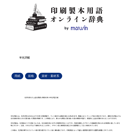
半光沢紙
用紙
規格
資材・素材系
光沢を抑えた上品な質感と発色を持つ半光沢塗工紙
半光沢紙とは、光沢が控えめな仕上がりを持つ印刷用紙で、マット紙または微塗工紙とも呼ばれます。表面にはコーティング加工が施されており、通常の光沢紙よりも
光の反射が抑えられた落ち着いた質感が特徴です。この特性により、柔らかな発色と落ち着いた色の再現が可能で、視覚的に上品な印象を与えることができます。
半光沢紙は、光沢紙ほどツヤが強くないため、光の反射を気にせずに印刷物を見ることができ、内容を重視したデザインや高級感を求められる印刷物に適しています。
特にポスター、広告、カタログなどで使用されることが多く、デザイン性と実用性を両立させる選択肢として広く利用されています。
この紙は、光沢紙の鮮やかさとマット紙の落ち着きをバランス良く兼ね備えており、印刷用途によって幅広い選択肢を提供する重要な紙種とされています。