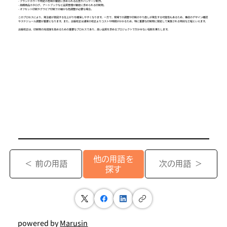
- ブランドカラーや特定の色味が厳密に求められる広告やパッケージ制作。
- 高額商品カタログ、アートブックなど品質管理が厳密に求められる印刷物。
- オフセット印刷やグラビア印刷での細かな色調整が必要な場合。
このプロセスにより、発注者が意図する仕上がりを確保しやすくなります。一方で、現場での調整や印刷のやり直しが発生する可能性もあるため、事前のデザイン確認
やスケジュール調整が重要となります。また、出張校正は通常の校正よりコストや時間がかかるため、特に重要な印刷物に限定して実施される特別な工程といえます。
出張校正は、印刷物の完成度を高めるための重要なプロセスであり、高い品質を求めるプロジェクトで欠かせない役割を果たします。
他の用語を
＜ 前の用語
次の用語 ＞
探す
powered by
Marusin