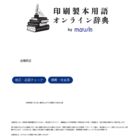
出張校正
校正・品質チェック
横断・社会系
印刷現場で立ち会い最終仕上がりを確認する校正工程
出張校正とは、印刷物の最終確認を行うために、発注者やデザイナー、編集者などが印刷現場（印刷会社や工場）に直接赴き、校正作業を実施する工程を指します。
特に色味や仕上がりの細部に対して高い精度が求められる場合に行われ、現場で実際に印刷された印刷物（プルーフ）を基に、発注者のイメージ通りに仕上がるよう調
整が行えます。この方法では、画面上や校正紙では確認が難しい微妙な色合いや印刷品質を、現場環境で直接チェックできる点が特徴です。
出張校正は、以下のような場面で特に必要とされます：