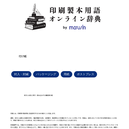
付け紙
封入・封緘
パッケージング
用紙
ポストプレス
本文とは別に添付・挟み込みする補助用の紙
付紙とは、印刷物や製本物に別途添付するための紙のことを指します。
通常、本文とは異なる役割を持ち、補足情報や広告、注意書き、販促物などが記載されていることが多いです。付紙は、目的に応じてさまざまな形態を取ることがあ
り、単独で使われることもあれば、封入や挟み込みとして本やパッケージに付加されることもあります。
印刷業界では、付紙がその印刷物にどのように付け加えられるかが重要で、見栄えや取り扱いやすさに配慮する必要があります。例えば、冊子の中にチラシやカードを
付ける場合、折りたたんで挟み込んだり、表紙と一緒に貼り付けたりすることがあります。また、付紙は主に販促活動の一環として用いられることが多いため、顧客へ