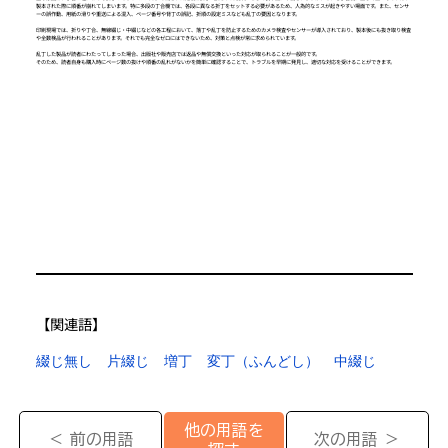
製本された際に順番が崩れてしまいます。特に多段の丁合機では、各段に異なる折丁をセットする必要があるため、人為的なミスが起きやすい場面です。また、センサ
ーの誤作動、用紙の滑りや重送による混入、ページ番号や背丁の誤記、折順の設定ミスなども乱丁の要因となります。
印刷現場では、折りや丁合、無線綴じ・中綴じなどの各工程において、落丁や乱丁を防止するためのカメラ検査やセンサーが導入されており、製本後にも抜き取り検査
や全数検品が行われることがあります。それでも完全なゼロにはできないため、対策と点検が常に求められています。
乱丁した製品が読者にわたってしまった場合、出版社や販売店では返品や無償交換といった対応が取られることが一般的です。
そのため、読者自身も購入時にページ数の抜けや順番の乱れがないかを簡単に確認することで、トラブルを早期に発見し、適切な対応を受けることができます。
【​関連語】
綴じ無し
片綴じ
増丁
変丁（ふんどし）
中綴じ
他の用語を
＜ 前の用語
次の用語 ＞