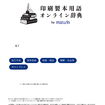
乱丁
加工不良
製本技術
検査・検品
横断・社会系
ポストプレス
ページ順が入れ替わるなど誤順で綴じられた製本不良
乱丁とは、製本された本や冊子において、ページの順番が誤って綴じられている不良のことを指します。
ページが前後していたり、飛んでいたりすることで、読者の理解を妨げる重大な製本トラブルです。
主な原因は、丁合工程における折丁のセットミスです。印刷された用紙は折丁（折られた紙束）として製本前に準備されますが、これを丁合機に正しく並べなければ、