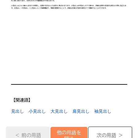
れに続く部分であり、文字の大きさや強調度はやや控えめです。
小見出しはさらに細かい区切りを表現し、段落や文内の小さな部分に焦点を当てます。小見出しは中見出しの下で使われ、詳細な説明や具体的な例を示す際に役立ちま
す。大見出し → 中見出し → 小見出しという階層構造で、情報を整理することで、読者は文章の内容を順序立てて理解することができます。
【​関連語】
見出し
小見出し
大見出し
肩見出し
袖見出し
他の用語を
＜ 前の用語
次の用語 ＞