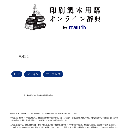
中見出し
DTP
デザイン
プリプレス
本文中の区分ごとに内容を示す階層的な見出し
中見出しとは、文章の中でセクションや段落ごとに、内容を区切るために使用される見出しのことです。
中見出しは、特定のテーマや話題を示し、文章の流れを整理する役割を担います。これにより、読者は内容を把握しやすく、必要な情報をすばやく見つけることができ
ます。中見出しは通常、章や大見出しの下で使用され、文章の細かい区分けを行います。
大見出しとの違いは、規模と強調度にあります。大見出しは、書籍や文書全体の主要なテーマや章を示すもので、通常は最も目立つように配置されます。これに対し
て、中見出しはその中のさらに細かい区切りを示し、情報をサブカテゴリーとして整理します。大見出しは視覚的に大きく、強調されることが多い一方、中見出しはそ