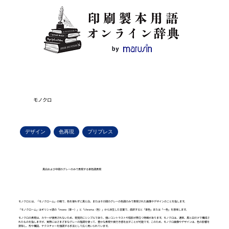
モノクロ
デザイン
色再現
プリプレス
黒白および中間のグレーのみで表現する単色調表現
モノクロとは、「モノクローム」の略で、色を使わずに黒と白、またはその間のグレーの色調のみで表現された画像やデザインのことを指します。
「モノクローム」はギリシャ語の「mono（単一）」と「chroma（色）」から派生した言葉で、直訳すると「単色」または「一色」を意味します。
モノクロの表現は、カラーが使用されないため、視覚的にシンプルであり、強いコントラストや陰影が際立つ特徴があります。モノクロは、通常、黒と白だけで構成さ
れたものを指しますが、実際にはさまざまなグレーの階調を使って、豊かな表現や奥行き感を出すことが可能です。このため、モノクロ画像やデザインは、色の影響を
排除し、形や構図、テクスチャーを強調する手法として広く用いられています。