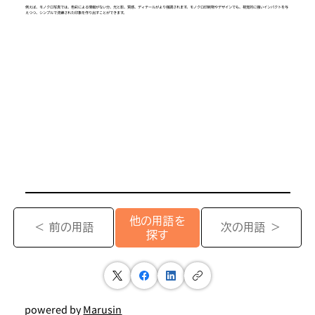
例えば、モノクロ写真では、色彩による情報がない分、光と影、質感、ディテールがより強調されます。モノクロ印刷物やデザインでも、視覚的に強いインパクトを与
えつつ、シンプルで洗練された印象を作り出すことができます。
他の用語を
＜ 前の用語
次の用語 ＞
探す
powered by
Marusin