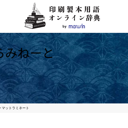
らみねーと
>
マットラミネート