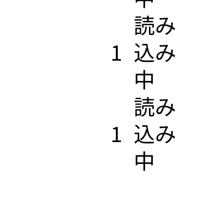
​読み
1
込み
中
​読み
1
込み
中