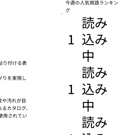
今週の人気用語ランキン
グ
​読み
1
込み
中
貼り付ける表
​読み
がりを実現し
1
込み
中
紋や汚れが目
れるカタログ、
使用されてい
​読み