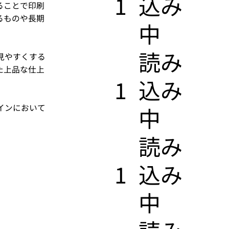
1
込み
ることで印刷
るものや長期
中
​読み
見やすくする
た上品な仕上
1
込み
インにおいて
中
​読み
1
込み
中