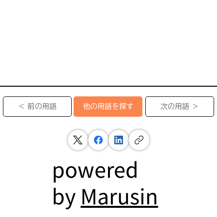
＜ 前の用語
次の用語 ＞
他の用語を探す
powered
by
Marusin