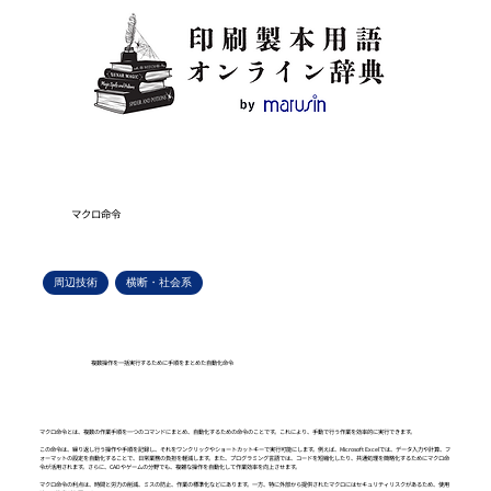
マクロ命令
周辺技術
横断・社会系
複数操作を一括実行するために手順をまとめた自動化命令
マクロ命令とは、複数の作業手順を一つのコマンドにまとめ、自動化するための命令のことです。これにより、手動で行う作業を効率的に実行できます。
この命令は、繰り返し行う操作や手順を記録し、それをワンクリックやショートカットキーで実行可能にします。例えば、Microsoft Excelでは、データ入力や計算、フ
ォーマットの設定を自動化することで、日常業務の負担を軽減します。また、プログラミング言語では、コードを短縮化したり、共通処理を簡略化するためにマクロ命
令が活用されます。さらに、CADやゲームの分野でも、複雑な操作を自動化して作業効率を向上させます。
マクロ命令の利点は、時間と労力の削減、ミスの防止、作業の標準化などにあります。一方、特に外部から提供されたマクロにはセキュリティリスクがあるため、使用