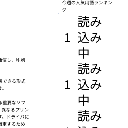
今週の人気用語ランキン
グ
​読み
1
込み
中
通信し、印刷
​読み
1
込み
解できる形式
す。
中
る重要なソフ
、異なるプリン
​読み
す。ドライバに
指定するため