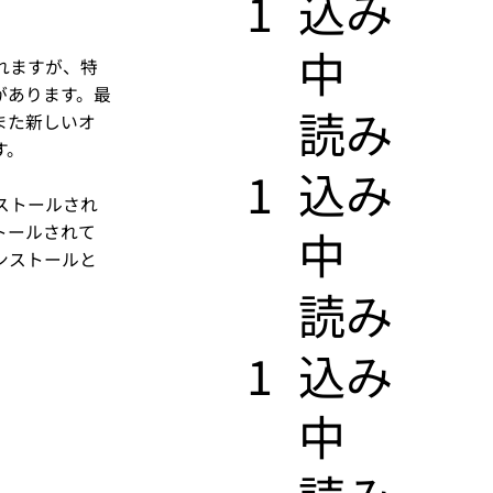
1
込み
中
れますが、特
があります。最
​読み
また新しいオ
す。
1
込み
ストールされ
トールされて
中
ンストールと
​読み
1
込み
中