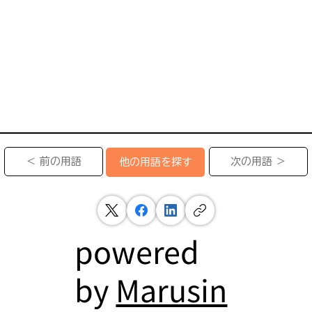
＜ 前の用語
次の用語 ＞
他の用語を探す
powered
by
Marusin