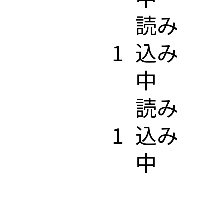
​読み
1
込み
中
​読み
1
込み
中