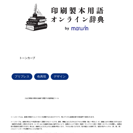
トーンカーブ
プリプレス
色再現
デザイン
入出力輝度の関係を曲線で調整する階調補正ツール
トーンカーブとは、画像の明暗やコントラストを調整するためのグラフで、特にデジタル画像処理や印刷業界で使用されます。
トーンカーブは、画像の明るさや色調を細かく調整できるツールです。通常、横軸には入力されるピクセルの輝度（暗い→明るい）が、縦軸にはその輝度に対する出力
（最終的な色調）が表示されます。ユーザーはこの曲線を自由に操作することで、画像のシャドウ部分（暗部）やハイライト部分（明部）のバランスを調整し、画像全
体の雰囲気を変更できます。例えば、曲線を上に引き上げると画像が明るくなり、下げると暗くなります。色の補正にも使用でき、個別の色チャンネル（赤、緑、青）
ごとにトーンカーブを調整することも可能です。