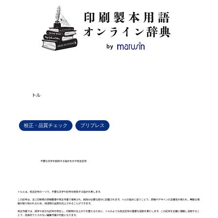
トル
校正・品質チェック
プリプレス
不要な文字を削除する指示を示す校正記号
トルとは、校正記号の一つで、不要な文字や記号を削除する指示を表します。
この記号は、主に印刷物の原稿整理や修正作業で使用され、削除が必要な部分に記載されます。トルの指示に従うことで、原稿やデザインの正確性が保たれ、無駄な情
報が取り除かれるため、完成物の品質を向上させることができます。
校正作業では、誤字や余分な記号を修正し、印刷物の仕上がりを整えるために、トルのような校正記号が重要な役割を果たします。この記号を正確に理解し活用するこ
とで、効率的でミスのない編集作業が可能となります。