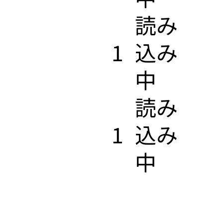
​読み
1
込み
中
​読み
1
込み
中