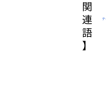
関
連
テ
語
】