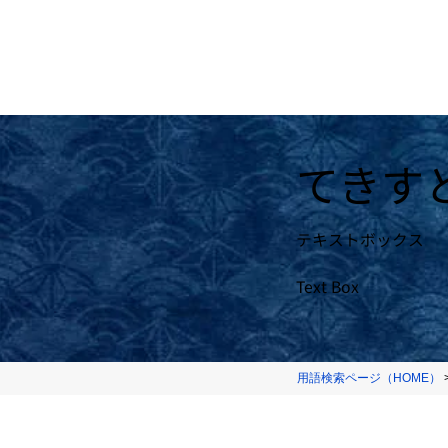
てきす
テキストボックス
Text Box
用語検索ページ（HOME）