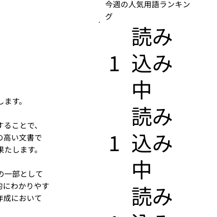
今週の人気用語ランキン
グ
​読み
1
込み
中
します。
​読み
することで、
1
込み
の高い文書で
果たします。
中
の一部として
的にわかりやす
​読み
作成において