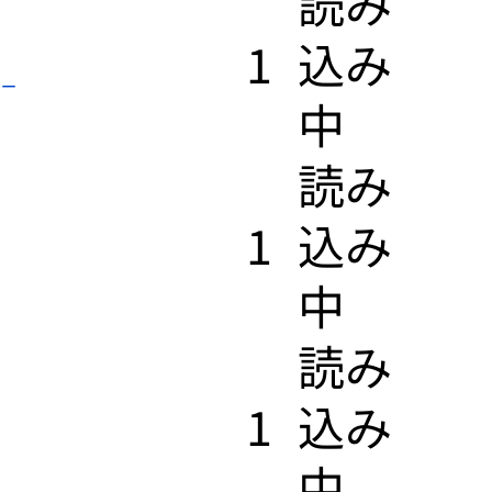
​読み
1
込み
ロー
中
​読み
1
込み
中
​読み
1
込み
中