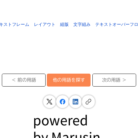
キストフレーム
レイアウト
組版
文字組み
テキストオーバーフ
＜ 前の用語
次の用語 ＞
他の用語を探す
powered
by
Marusin