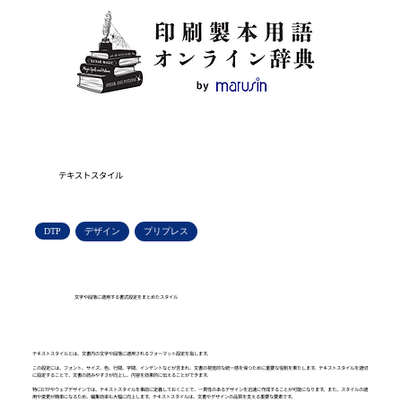
テキストスタイル
DTP
デザイン
プリプレス
文字や段落に適用する書式設定をまとめたスタイル
テキストスタイルとは、文書内の文字や段落に適用されるフォーマット設定を指します。
この設定には、フォント、サイズ、色、行間、字間、インデントなどが含まれ、文書の視覚的な統一感を保つために重要な役割を果たします。テキストスタイルを適切
に設定することで、文書の読みやすさが向上し、内容を効果的に伝えることができます。
特にDTPやウェブデザインでは、テキストスタイルを事前に定義しておくことで、一貫性のあるデザインを迅速に作成することが可能になります。また、スタイルの適
用や変更が簡単になるため、編集効率も大幅に向上します。テキストスタイルは、文書やデザインの品質を支える重要な要素です。