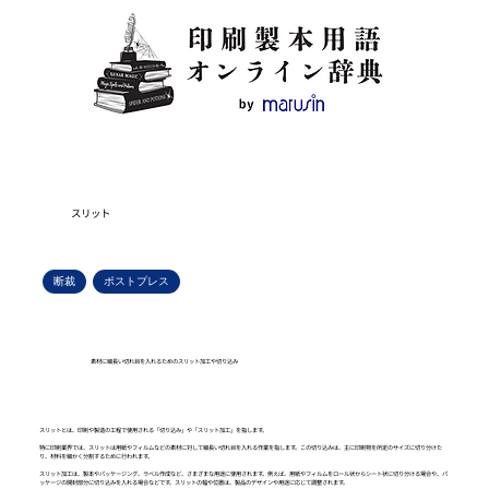
スリット
断裁
ポストプレス
素材に細長い切れ目を入れるためのスリット加工や切り込み
スリットとは、印刷や製造の工程で使用される「切り込み」や「スリット加工」を指します。
特に印刷業界では、スリットは用紙やフィルムなどの素材に対して細長い切れ目を入れる作業を指します。この切り込みは、主に印刷物を所定のサイズに切り分けた
り、材料を細かく分割するために行われます。
スリット加工は、製本やパッケージング、ラベル作成など、さまざまな用途に使用されます。例えば、用紙やフィルムをロール状からシート状に切り分ける場合や、パ
ッケージの開封部分に切り込みを入れる場合などです。スリットの幅や位置は、製品のデザインや用途に応じて調整されます。