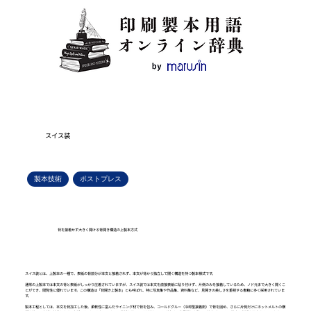
スイス装
製本技術
ポストプレス
背を接着せず大きく開ける背開き構造の上製本方式
スイス装とは、上製本の一種で、表紙の背部分が本文と接着されず、本文が背から独立して開く構造を持つ製本様式です。
通常の上製本では本文の背と表紙がしっかり圧着されていますが、スイス装では本文を直接表紙に貼り付けず、片側のみを接着しているため、ノド元まで大きく開くこ
とができ、閲覧性に優れています。この構造は「背開き上製本」とも呼ばれ、特に写真集や作品集、資料集など、見開きの美しさを重視する書籍に多く採用されていま
す。
製本工程としては、本文を背加工した後、柔軟性に富んだライニング材で背を包み、コールドグルー（冷却型接着剤）で背を固め、さらに片側だけにホットメルトの横