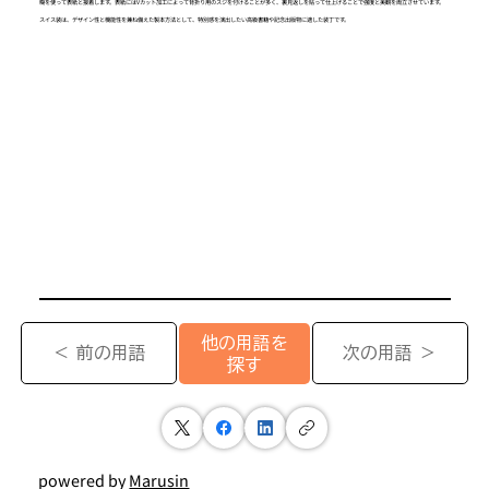
糊を使って表紙と接着します。表紙にはVカット加工によって背折り用のスジを付けることが多く、裏見返しを貼って仕上げることで強度と美観を両立させています。
スイス装は、デザイン性と機能性を兼ね備えた製本方法として、特別感を演出したい高級書籍や記念出版物に適した装丁です。
他の用語を
＜ 前の用語
次の用語 ＞
探す
powered by
Marusin