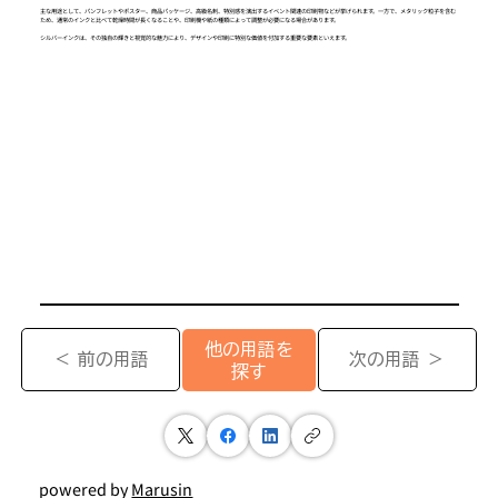
主な用途として、パンフレットやポスター、商品パッケージ、高級名刺、特別感を演出するイベント関連の印刷物などが挙げられます。一方で、メタリック粒子を含む
ため、通常のインクと比べて乾燥時間が長くなることや、印刷機や紙の種類によって調整が必要になる場合があります。
シルバーインクは、その独自の輝きと視覚的な魅力により、デザインや印刷に特別な価値を付加する重要な要素といえます。
他の用語を
＜ 前の用語
次の用語 ＞
探す
powered by
Marusin