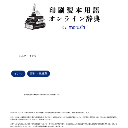
シルバーインク
インキ
資材・素材系
銀の金属光沢を表現するためのメタリック印刷用インク
シルバーインクとは、印刷やデザインにおいて使用される金属光沢を持つ特殊インクの一種で、銀色の表現を可能にします。
このインクは、金属粉末や顔料を混ぜた特殊な成分を含んでおり、通常のCMYKインクでは再現が難しいメタリックな質感を表現できます。そのため、高級感や独自性
を求められる印刷物やデザインにおいて広く利用されています。
メタリックな光沢により、文字や図形に高級感やインパクトを与えるのが特徴であり、光の反射によって見る角度で色味が変わる独特の視覚効果を持ちます。また、他
のインクと重ね合わせることで、パール調や特殊な色味を作り出すことも可能です。