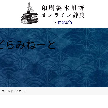
どらみねーと
>
コールドラミネート