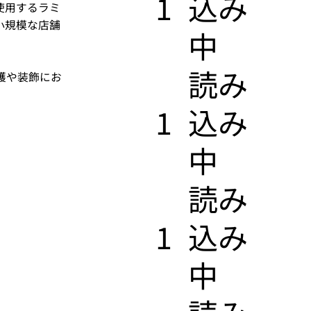
1
込み
使用するラミ
小規模な店舗
中
​読み
護や装飾にお
1
込み
中
​読み
1
込み
中