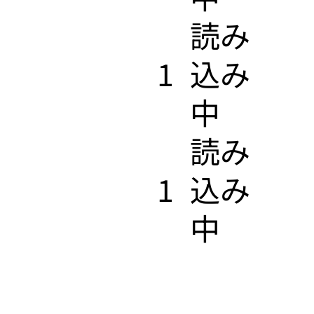
​読み
1
込み
中
​読み
1
込み
中