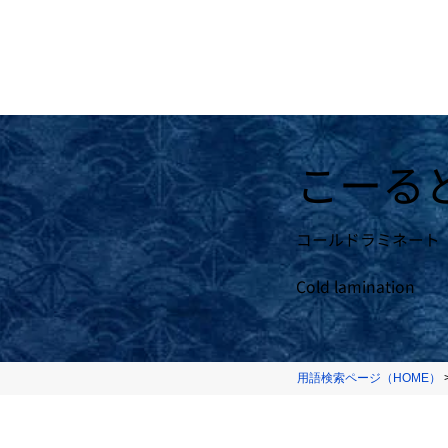
こーる
コールドラミネート
Cold lamination
用語検索ページ（HOME）