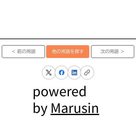
＜ 前の用語
次の用語 ＞
他の用語を探す
powered
by
Marusin