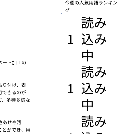
今週の人気用語ランキン
グ
​読み
1
込み
中
ネート加工の
​読み
1
込み
貼り付け、表
用できるのが
中
ど、多種多様な
​読み
色あせや汚
ことができ、用