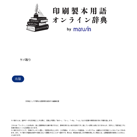
ケバ取り
出版
文字起こしで不要な口語表現を削除する編集処理
ケバ取りとは、音声データを文字起こしする際に、文脈上不要な「あのー」「えー」「～ね」「～よ」などの言葉や表現を取り除く作業を指します。
これらは「フィラー」とも呼ばれ、話し言葉特有の口癖や相づちなど、意味を持たない余分な部分です。話している際には気になりませんが、文字として書き起こすと
文章が読みにくくなる原因となります。
ケバ取りを行うことで、文章がスッキリと整い、可読性が向上します。この作業は、インタビューや座談会、シンポジウム、会議などの文字起こしにおいてよく行われ
ます。また、ケバ取りの程度は目的や文脈に応じて調整されることが一般的です。例えば、発言者の話し方の特徴を残したい場合には、必要最低限の削除にとどめるこ
ともあります。