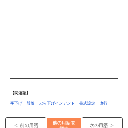
【​関連語】
字下げ
段落
ぶら下げインデント
書式設定
改行
他の用語を
＜ 前の用語
次の用語 ＞