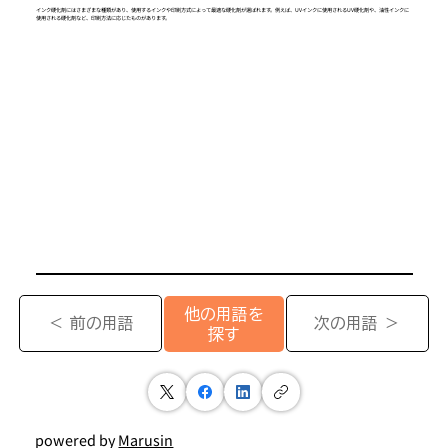
インク硬化剤にはさまざまな種類があり、使用するインクや印刷方式によって最適な硬化剤が選ばれます。例えば、UVインクに使用されるUV硬化剤や、油性インクに
使用される硬化剤など、印刷方法に応じたものがあります。
他の用語を
＜ 前の用語
次の用語 ＞
探す
powered by
Marusin