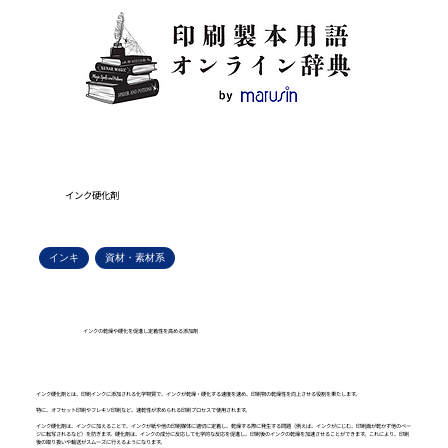
インク硬化剤
インキ
資材・素材系
インクの乾燥や硬化を促進し定着性を高める添加剤
インク硬化剤とは、印刷インクに添加される化学物質で、インクが乾燥・硬化する速度を速め、印刷物の乾燥性を向上させる役割を果たします。
特に、オフセット印刷やフレキソ印刷など、速乾性が求められる印刷プロセスで使用されます。
インク硬化剤は、インクに加えることで、インクが紙や他の印刷媒体に適切に定着し、乾燥する際に発生する問題（例えば、インクがにじむ、印刷面が乾かず他のペー
ジに転写されるなど）を防ぎます。硬化剤は、インクの成分に反応して化学的な反応を促進し、印刷後のインクの乾燥を加速させることができます。これにより、印刷
後の取り扱いや輸送がスムーズに行えるようになります。