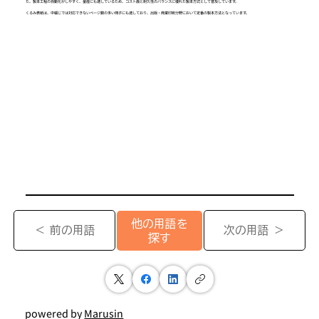
た、製本工程の自動化がしやすく、量産にも適しているため、コスト面と耐久性のバランスに優れた製本方式として普及しています。
くるみ表紙は、中綴じでは対応できないページ数の多い冊子にも適しており、出版・商業印刷分野において定番の製本方法となっています。
他の用語を
＜ 前の用語
次の用語 ＞
探す
powered by
Marusin