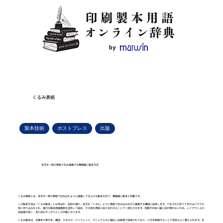
くるみ表紙
製本技術
ポストプレス
出版
本文を一枚の表紙で包み接着する無線綴じ製本方式
くるみ表紙とは、本文を一枚の表紙で包み込むように接着して仕上げる製本方式で、無線綴じ製本と同義です。
この製本方法は「くるみ製本」とも呼ばれ、名前の通り、本文を「くるむ」ように表紙で包み込みながら接着する構造に由来します。丁合された折り丁またはバラ丁の
背に切り込みを入れ、強力な製本用接着剤を塗布して固め、その背を表紙と貼り合わせることで一体化させます。見開き中央に綴じ目が現れないため、レイアウト上の
自由度が高く、見た目もすっきりとした印象になります。
くるみ製本は、文庫本や単行本、雑誌、カタログ、パンフレット、マニュアルなど幅広い出版物で採用されており、三方を断裁することで見栄えよく整えられます。ま